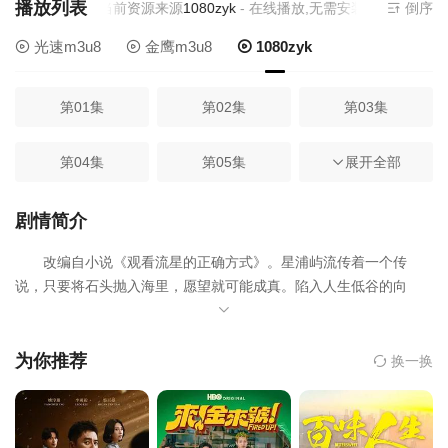
播放列表
当前资源来源
1080zyk
- 在线播放,无需安装播放器
倒序
光速m3u8
金鹰m3u8
1080zyk
第01集
第02集
第03集
第04集
第05集
第06集
展开全部
第07集
第08集
第09集
剧情简介
改编自小说《观看流星的正确方式》。星浦屿流传着一个传
第10集
第11集
第12集
说，只要将石头抛入海里，愿望就可能成真。陷入人生低谷的向
永，在绝望中许下「想消失」的愿望，隔天醒来竟成为另一个人
「小右」。所有人都不再认得他。只有挚友宛哲察觉异样，陪伴他
重新面对人生。旧友兼暗恋对象皓维回到岛上，意外从小右身上感
为你推荐
换一换
受到熟悉的吸引力。同时，宛哲在流星夜许下「想要轰烈爱情」的
愿望，渔工小海开始热烈追求他。当流星再次划破夜空，他们必须
在现实与奇迹之间，做出无法回头的决定。