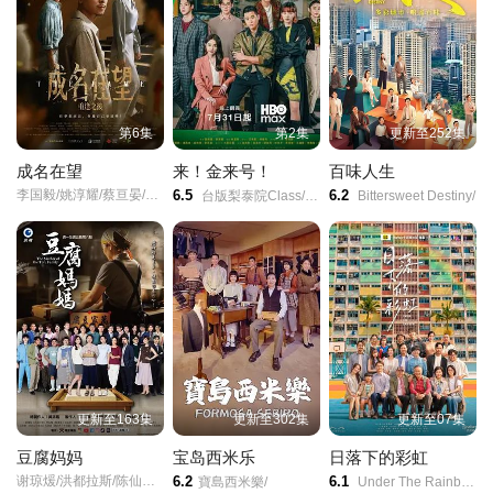
第6集
第2集
更新至252集
成名在望
来！金来号！
百味人生
李国毅/姚淳耀/蔡亘晏/黄迪扬/黄采仪/龙天翔/乔瑟夫/
6.5
6.2
台版梨泰院Class/Fired Up/
Bittersweet Destiny/
更新至163集
更新至302集
更新至07集
豆腐妈妈
宝岛西米乐
日落下的彩虹
谢琼煖/洪都拉斯/陈仙梅/蓝苇华/苏晏霈/曾智希/曾子益/陈志强/郭忠祐/李之勤/潘奕如/范瑞君/王耿豪/吴铃山/张倩/李运庆/罗子惟/宫美乐/王晴/于浩威/马国毕/张世贤/徐千京/黄子玲/黄靖雅/李佩怡/吴政澔/黄尚禾/吴皓升/
6.2
6.1
寶島西米樂/
Under The Rainbow/