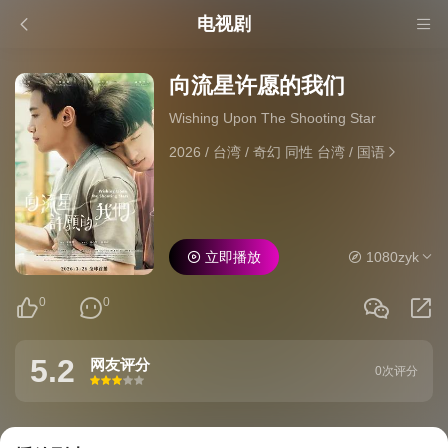
电视剧
向流星许愿的我们
Wishing Upon The Shooting Star
2026
/
台湾
/
奇幻 同性 台湾
/
国语
立即播放
1080zyk
0
0
5.2
网友评分
0次评分
很差
较差
还行
推荐
力荐