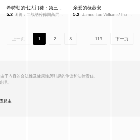
希特勒的七大门徒：第三帝国的内斗黑幕
亲爱的薇薇安
5.2
5.2
困兽：二战纳粹德国高层的权力交锋/
James Lee Williams/The Vivienne/
上一页
1
2
3
...
113
下一页
何由于内容的合法性及健康性所引起的争议和法律责任。
处理。
应爬虫