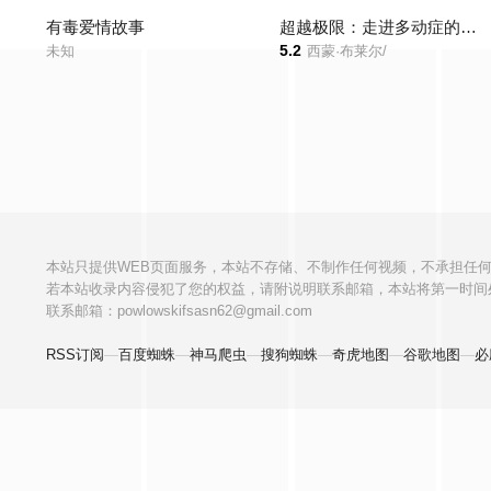
有毒爱情故事
超越极限：走进多动症的心灵：克服失败
5.2
未知
西蒙·布莱尔/
本站只提供WEB页面服务，本站不存储、不制作任何视频，不承担任
若本站收录内容侵犯了您的权益，请附说明联系邮箱，本站将第一时间
联系邮箱：powlowskifsasn62@gmail.com
RSS订阅
—
百度蜘蛛
—
神马爬虫
—
搜狗蜘蛛
—
奇虎地图
—
谷歌地图
—
必