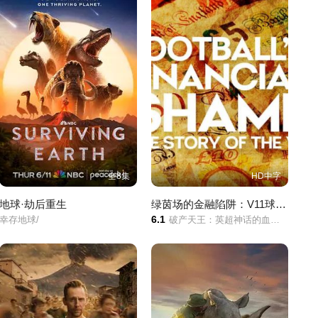
全8集
HD中字
地球·劫后重生
绿茵场的金融陷阱：V11球星的黑天鹅事件
6.1
幸存地球/
破产天王：英超神话的血色终局/