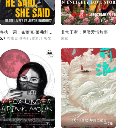
HD中字
HD中字
各执一词：布蕾克·莱弗利VS贾斯汀·贝尔杜尼
非常王室：另类爱情故事
5.7
布蕾克·莱弗利/贾斯汀·贝尔杜尼/
未知
正片
全7集