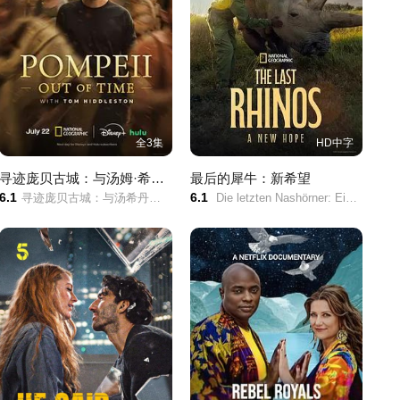
全3集
HD中字
寻迹庞贝古城：与汤姆·希德勒斯顿同行
最后的犀牛：新希望
6.1
6.1
寻迹庞贝古城：与汤希丹斯顿同行(港)/寻迹庞贝古城：与汤姆·希德勒斯顿穿越时空/寻迹庞贝古城：与汤姆希德斯顿同行/
Die letzten Nashörner: Eine neue Hoffnung/エクスプローラー：がんばれ！シロサイの赤ちゃん/