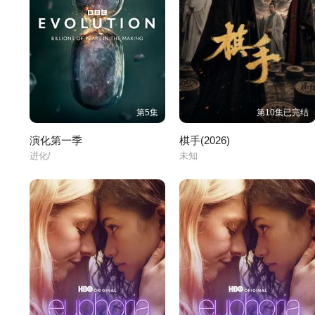
第5集
第10集已完结
演化第一季
棋手(2026)
进化/
未知