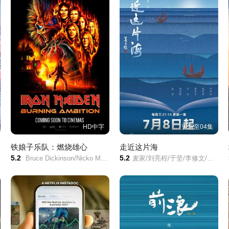
HD中字
更新至04集
铁娘子乐队：燃烧雄心
走近这片海
5.2
5.2
Bruce Dickinson/Nicko McBrain/Adrian Smith/Dave Murray/Janick Gers/Blaze Bayley/Chuck D./哈维尔·巴登/拉斯·乌尔里克/Steve Harris/Rod Smallwood/Simon Gallup/Scott Ian/汤姆·莫雷罗/吉恩·西蒙斯/
麦家/刘亮程/于坚/李修文/许知远/谢有顺/