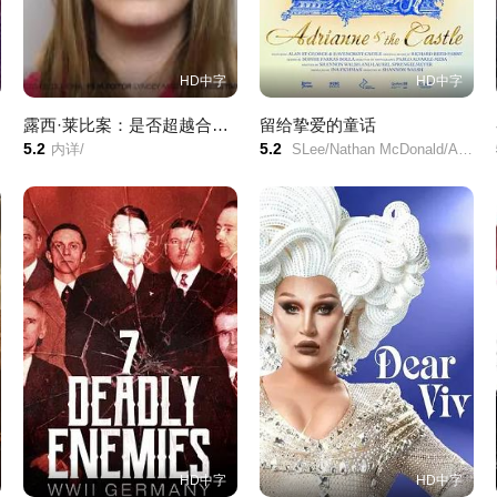
HD中字
HD中字
露西·莱比案：是否超越合理怀疑？
留给挚爱的童话
5.2
5.2
内详/
SLee/Nathan McDonald/Alan St-George/
HD中字
HD中字