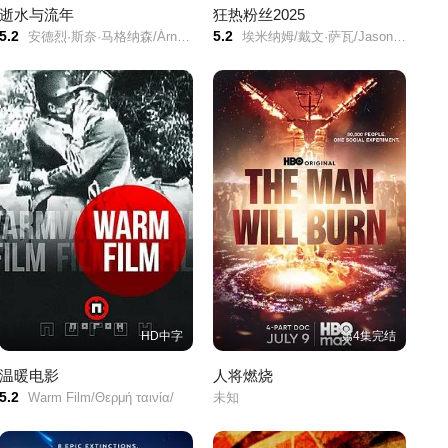
逝水与流年
狂热粉丝2025
5.2
5.2
安德烈·斯奈·马格纳森/Árni Kjartansson/赫迪斯·斯特芬斯多蒂尔/Hulda Filippusdóttir/Jón Sigurður Pétursson/
埃米纳姆/戴文·萨瓦/Jason Clay/
HD中字
第4集完结
温暖电影
人将燃烧
5.2
Warm Film/Θερμή ταινία/
未知