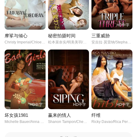
HD中字
HD中字
HD中字
摩挲与倾心
秘密拍摄时间
三重威胁
Christy Imperial/Chloe Jenna/
松本菜奈实/明美美羽/并木塔子/山科圭太/川瀬陽太/千浦僚/
安吉拉·莫雷纳/Stephanie Raz/米凯拉·拉兹/
HD中字
HD中字
HD中字
坏女孩1981
赢来的情人
纤维
Michelle Bauer/Anna Ventura/Victoria Knoll/Lenora Bruce/John Leslie/Ron Jeremy/
Shanon Tampon/Cheena Dizon/Angelo Ilagan/理查德·索拉诺/
Ricky Davao/Rica Peralejo//毛伊·泰勒/