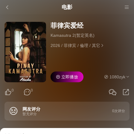
电影
菲律宾爱经
Kamasutra 2(暂定英名)
2026
/
菲律宾
/
倫理
/
其它
立即播放
1080zyk
0
0
网友评分
0次评分
暂无评分