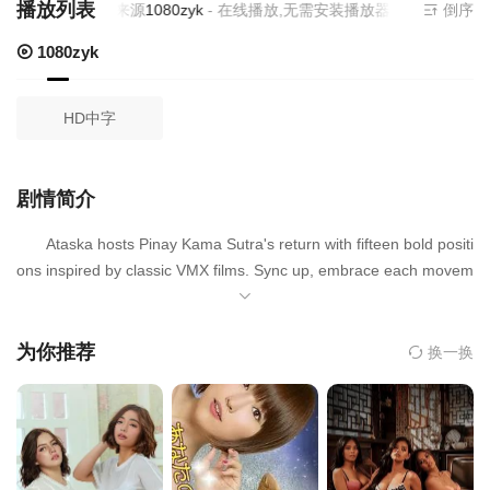
播放列表
当前资源来源
1080zyk
- 在线播放,无需安装播放器
倒序
1080zyk
HD中字
剧情简介
Ataska hosts Pinay Kama Sutra's return with fifteen bold positi
ons inspired by classic VMX films. Sync up, embrace each movem
ent, and brace for an intense, steamy session.
为你推荐
换一换