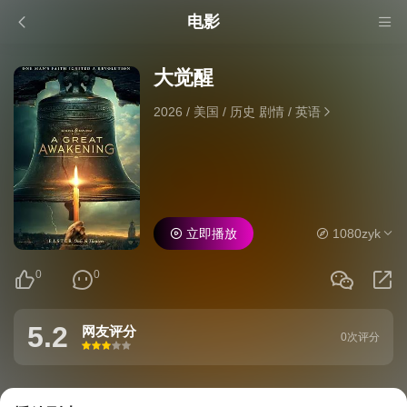
电影
大觉醒
2026
/
美国
/
历史 剧情
/
英语
立即播放
1080zyk
0
0
5.2
网友评分
0次评分
很差
较差
还行
推荐
力荐