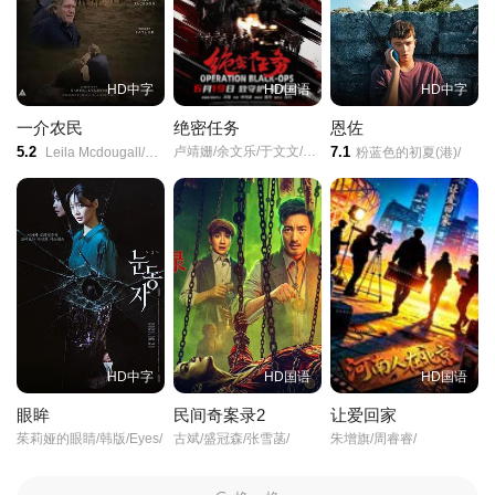
HD中字
HD国语
HD中字
一介农民
绝密任务
恩佐
5.2
卢靖姗/余文乐/于文文/蒋璐霞/屈菁菁/张溯哲/朱烁燃/明子煜/褚旭/亮月儿/王飞斐/常丹丹/金丽慧子/潘羞月/朱庭辰/叶彤/凡尼达·宾蒂·伊姆兰/曹操/
7.1
Leila Mcdougall/Joel Jackson/Robert Taylor/
粉蓝色的初夏(港)/
HD中字
HD国语
HD国语
眼眸
民间奇案录2
让爱回家
茱莉娅的眼睛/韩版/Eyes/
古斌/盛冠森/张雪菡/
朱增旗/周睿睿/