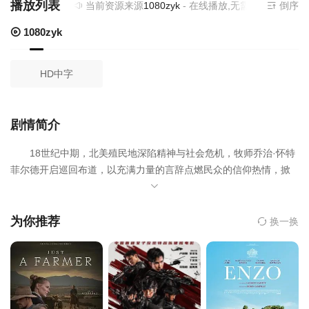
播放列表
当前资源来源
1080zyk
- 在线播放,无需安装播放器
倒序
1080zyk
HD中字
剧情简介
18世纪中期，北美殖民地深陷精神与社会危机，牧师乔治·怀特
菲尔德开启巡回布道，以充满力量的言辞点燃民众的信仰热情，掀
起席卷殖民地的第一次大觉醒运动。本杰明·富兰克林被怀特菲尔德
的布道吸引，主动为其印刷布道词，两人结下深厚友谊。富兰克林
在交往中逐渐关注民众的精神觉醒，怀特菲尔德的布道也悄然影响
为你推荐
换一换
着殖民地民众对自由的认知，两人的互动与合作，正改变着北美殖
民地的精神面貌。