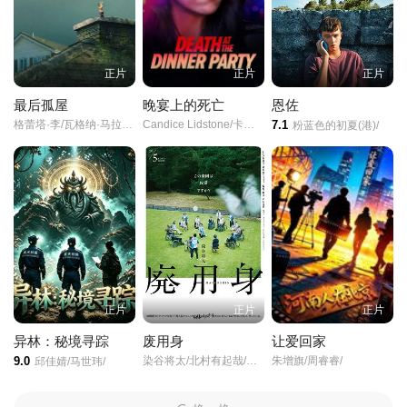
正片
正片
正片
最后孤屋
晚宴上的死亡
恩佐
格蕾塔·李/瓦格纳·马拉/西德·爱德华兹/
Candice Lidstone/卡梅伦·布罗德/马克·戴/Eden Broda/Bryce Wynter/玛蒂娜·奥尔蒂斯·路易斯/阿娜娜·里德瓦尔德/阮朴生/Jon Welch/
7.1
粉蓝色的初夏(港)/
正片
正片
正片
异林：秘境寻踪
废用身
让爱回家
9.0
染谷将太/北村有起哉/泷内公美/
朱增旗/周睿睿/
邱佳婧/马世玮/