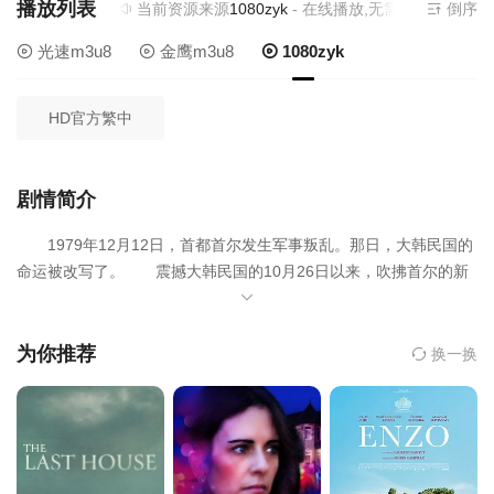
播放列表
当前资源来源
1080zyk
- 在线播放,无需安装播放器
倒序
光速m3u8
金鹰m3u8
1080zyk
HD官方繁中
剧情简介
1979年12月12日，首都首尔发生军事叛乱。那日，大韩民国的
命运被改写了。 震撼大韩民国的10月26日以来，吹拂首尔的新
风也只是暂时的。12月12日，保安司令官全斗光发动叛乱。他动员
了军队内部的私人组织，甚至把最前线的前方部队也召唤至首尔。
被权力蒙蔽双眼的全斗光的叛乱军和以首都警备司令官李泰信
为你推荐
换一换
为首的镇压军之间，一触即发的9个小时流逝而去… 以性命为赌
注的两个势力之间针锋相对。今晚，在大韩民国的首都将展开最为
激烈的战争！