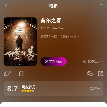
电影
首尔之春
12.12: The Day
2023
/
韩国
/
剧情
/
韩语
立即播放
1080zyk
0
0
8.7
网友评分
0次评分
很差
较差
还行
推荐
力荐