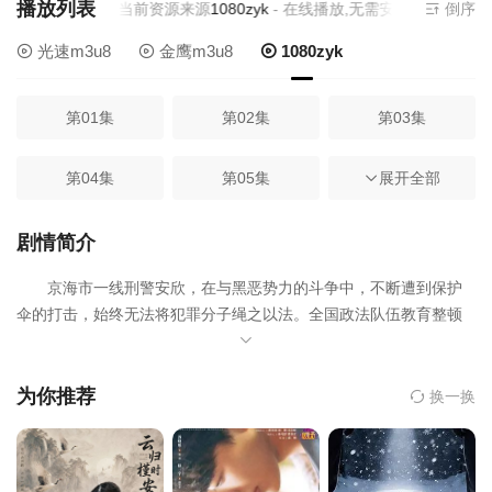
播放列表
当前资源来源
1080zyk
- 在线播放,无需安装播放器
倒序
光速m3u8
金鹰m3u8
1080zyk
第01集
第02集
第03集
第04集
第05集
第06集
展开全部
第07集
第08集
第09集
剧情简介
京海市一线刑警安欣，在与黑恶势力的斗争中，不断遭到保护
第10集
第11集
第12集
伞的打击，始终无法将犯罪分子绳之以法。全国政法队伍教育整顿
工作开展后，临江省派出指导组入驻京海，联合公检法司各部门，
第13集
第14集
第15集
清除了政法队伍内部的腐败分子，粉碎了黑恶势力的保护伞，一举
铲除了盘踞京海多年的强盛集团。
为你推荐
换一换
第16集
第17集
第18集
第19集
第20集
第21集