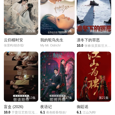
第22集
第23集
第24集
第25集
第26集
第27集
第22集
第6集
第26集已完结
第28集
第29集
第30集
云归槿时安
我的鸵鸟先生
凛冬下的罪恶
张景昀/胡亦瑶/
My Mr. Ostrich/
10.0
张睿/吴昊宸/王大奇/孙之鸿/
第31集
第32集
第33集
第34集
第35集
第36集
第37集
第38集
第39集
第13集
第17集
第21集
盲盒 (2026)
夜语记
御廷谣
10.0
6.1
6.1
于雯/王艺哲/王泓鑫/卜冠今/
夜色暗香/惊欢/
江山为聘/