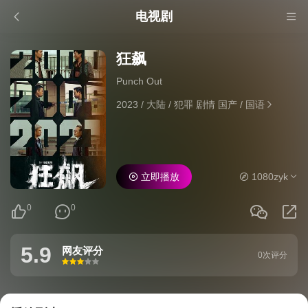
电视剧
狂飙
Punch Out
2023
/
大陆
/
犯罪 剧情 国产
/
国语
立即播放
1080zyk
0
0
5.9
网友评分
0次评分
很差
较差
还行
推荐
力荐